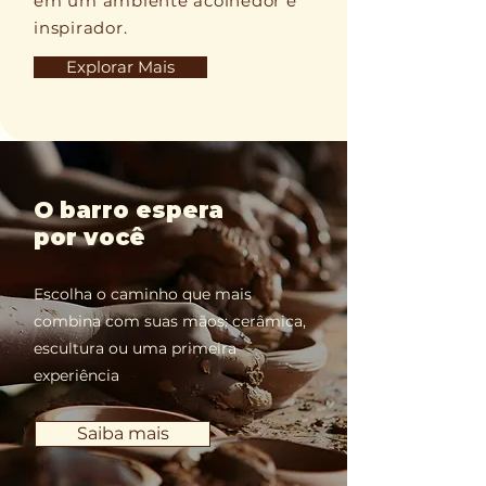
em um ambiente acolhedor e
inspirador.
Explorar Mais
O barro espera
por você
Escolha o caminho que mais
combina com suas mãos: cerâmica,
escultura ou uma primeira
experiência
Saiba mais