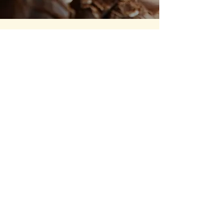
Endereço
Asa Norte Comércio Local
Norte 112 BL A - lojas 11, 19 e 25,
DF,
70762-510
Contato
(61) 99666-
5900
Erika Viana
Funcionamento
Seg - Sex
9h30 – 21h30